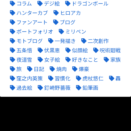
コラム
デジ絵
ドラゴンボール
ハンターカブ
ヒロアカ
ファンアート
ブログ
ポートフォリオ
ミリペン
モトブログ
一発描き
二次創作
五条悟
伏黒恵
似顔絵
呪術廻戦
夜道雪
女子絵
好きなこと
家族
旅
日記
焼肉
爆豪
窪之内英策
習慣化
虎杖悠仁
轟
過去絵
釘崎野薔薇
鉛筆画