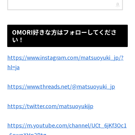
OMORI好きな方はフォローしてくださ
い！
https://www.instagram.com/matsuoyuki_jp/?
hl=ja
https://www.threads.net/@matsuoyuki_jp
https://twitter.com/matsuoyukijp
https://m.youtube.com/channel/UCt_6jKf3Oc1
-6owpXHp2Rtg