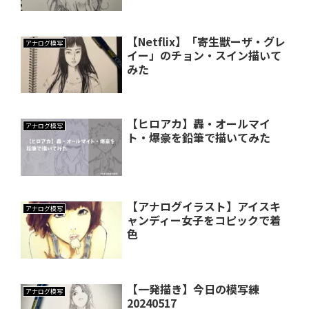
【Netflix】「寄生獣ーザ・グレ
アナログ模写
イー」のチョン・スイン描いて
みた
【ヒロアカ】轟・オールマイ
アナログ模写
ト・爆豪を鉛筆で描いてみた
【アナログイラスト】アイスキ
アナログ模写
ャンディー女子をコピックで着
色
【一発描き】今日の模写練
アナログ模写
20240517