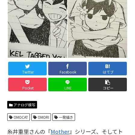
Twitter
Facebook
はてブ
Pocket
LINE
コピー
アナログ模写
OMOCAT
OMORI
一発描き
糸井重里さんの『
Mother
』シリーズ、そしてト