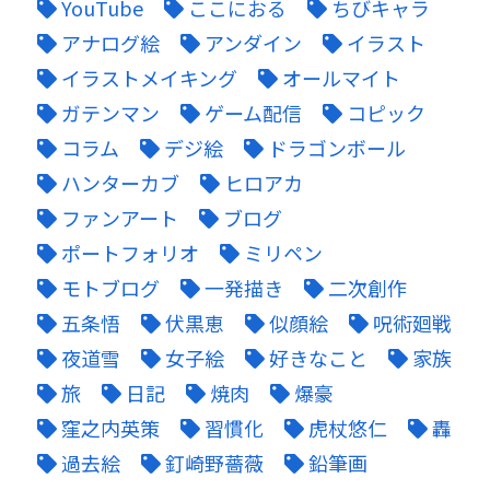
YouTube
ここにおる
ちびキャラ
アナログ絵
アンダイン
イラスト
イラストメイキング
オールマイト
ガテンマン
ゲーム配信
コピック
コラム
デジ絵
ドラゴンボール
ハンターカブ
ヒロアカ
ファンアート
ブログ
ポートフォリオ
ミリペン
モトブログ
一発描き
二次創作
五条悟
伏黒恵
似顔絵
呪術廻戦
夜道雪
女子絵
好きなこと
家族
旅
日記
焼肉
爆豪
窪之内英策
習慣化
虎杖悠仁
轟
過去絵
釘崎野薔薇
鉛筆画