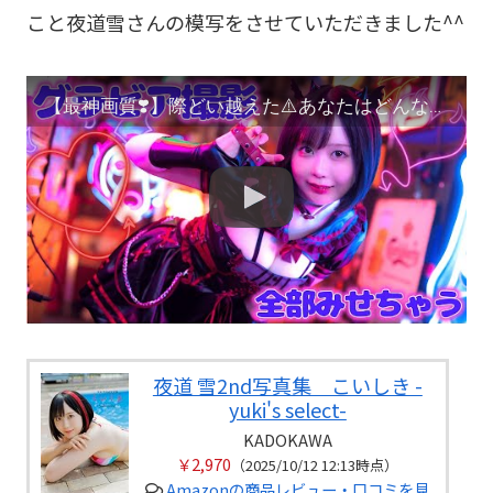
こと夜道雪さんの模写をさせていただきました^^
【最神画質❣️】際どい越えた⚠️あなたはどんな夜道が好き❓
夜道 雪2nd写真集 こいしき -
yuki's select-
KADOKAWA
￥2,970
（2025/10/12 12:13時点）
Amazonの商品レビュー・口コミを見