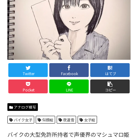
Twitter
Facebook
はてブ
Pocket
LINE
コピー
アナログ模写
バイク女子
似顔絵
夜道雪
女子絵
バイクの大型免許所持者で声優界のマシュマロ姫