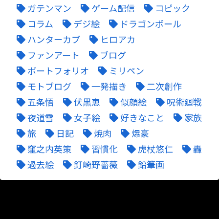
ガテンマン
ゲーム配信
コピック
コラム
デジ絵
ドラゴンボール
ハンターカブ
ヒロアカ
ファンアート
ブログ
ポートフォリオ
ミリペン
モトブログ
一発描き
二次創作
五条悟
伏黒恵
似顔絵
呪術廻戦
夜道雪
女子絵
好きなこと
家族
旅
日記
焼肉
爆豪
窪之内英策
習慣化
虎杖悠仁
轟
過去絵
釘崎野薔薇
鉛筆画