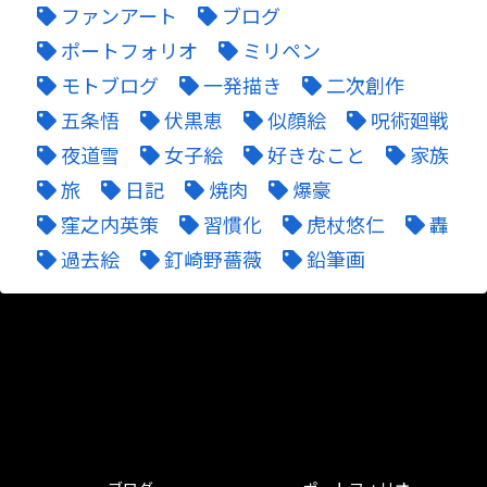
ファンアート
ブログ
ポートフォリオ
ミリペン
モトブログ
一発描き
二次創作
五条悟
伏黒恵
似顔絵
呪術廻戦
夜道雪
女子絵
好きなこと
家族
旅
日記
焼肉
爆豪
窪之内英策
習慣化
虎杖悠仁
轟
過去絵
釘崎野薔薇
鉛筆画