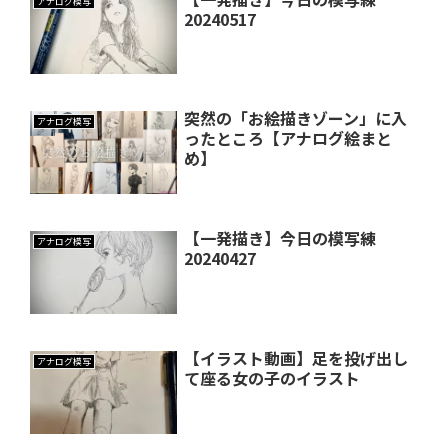
アナログ模写
20240517
突然の「お絵描きゾーン」に入
アナログ模写
ったところ【アナログ絵まと
め】
【一発描き】今日の模写練
アナログ模写
20240427
【イラスト動画】足を投げ出し
アナログ模写
て座る女の子のイラスト