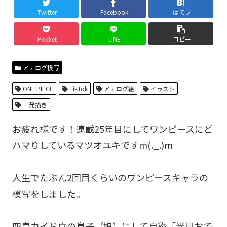
Twitter
Facebook
はてブ
Pocket
LINE
コピー
アナログ模写
ONE PIECE
TikTok
アナログ絵
イラスト
一発描き
お疲れ様です！連載25年目にしてワンピースにど
ハマりしているマツオユキですm(._.)m
人生でたぶん2回目くらいのワンピースキャラの
模写をしました。
四皇カイドウの息子（娘）にして自称「光月おで