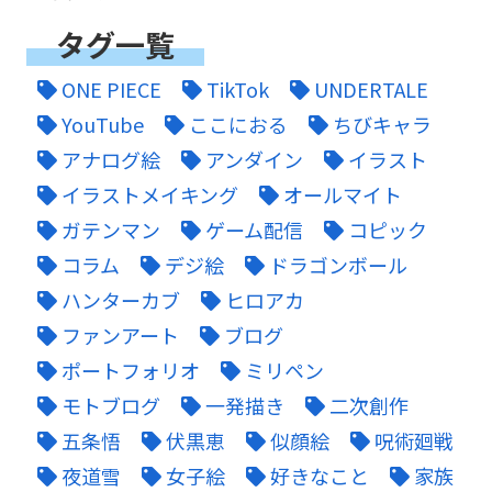
タグ一覧
ONE PIECE
TikTok
UNDERTALE
YouTube
ここにおる
ちびキャラ
アナログ絵
アンダイン
イラスト
イラストメイキング
オールマイト
ガテンマン
ゲーム配信
コピック
コラム
デジ絵
ドラゴンボール
ハンターカブ
ヒロアカ
ファンアート
ブログ
ポートフォリオ
ミリペン
モトブログ
一発描き
二次創作
五条悟
伏黒恵
似顔絵
呪術廻戦
夜道雪
女子絵
好きなこと
家族