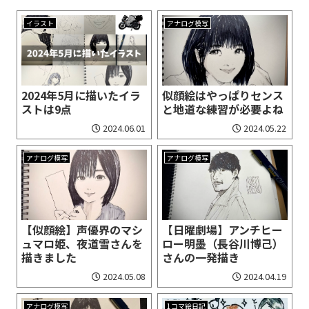
イラスト
アナログ模写
2024年5月に描いたイラ
似顔絵はやっぱりセンス
ストは9点
と地道な練習が必要よね
2024.06.01
2024.05.22
アナログ模写
アナログ模写
【似顔絵】声優界のマシ
【日曜劇場】アンチヒー
ュマロ姫、夜道雪さんを
ロー明墨（長谷川博己）
描きました
さんの一発描き
2024.05.08
2024.04.19
アナログ模写
1コマ絵日記