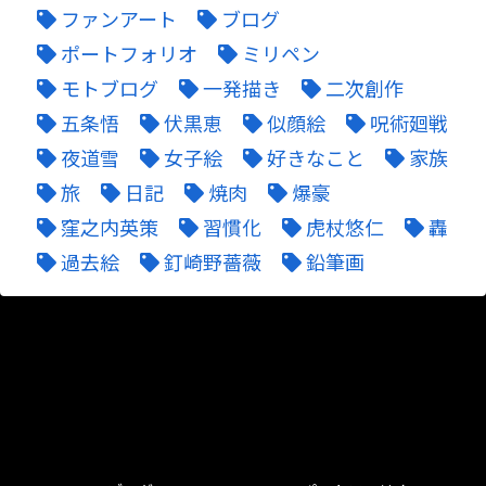
ファンアート
ブログ
ポートフォリオ
ミリペン
モトブログ
一発描き
二次創作
五条悟
伏黒恵
似顔絵
呪術廻戦
夜道雪
女子絵
好きなこと
家族
旅
日記
焼肉
爆豪
窪之内英策
習慣化
虎杖悠仁
轟
過去絵
釘崎野薔薇
鉛筆画