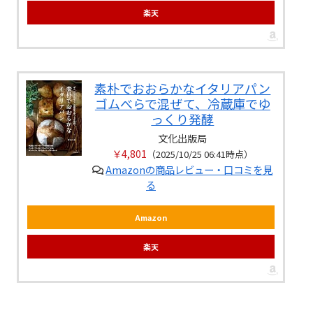
楽天
素朴でおおらかなイタリアパン
ゴムべらで混ぜて、冷蔵庫でゆ
っくり発酵
文化出版局
￥4,801
（2025/10/25 06:41時点）
Amazonの商品レビュー・口コミを見
る
Amazon
楽天