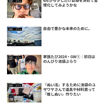
6月から少しだけ目標を決めて習
日記・コラム
慣化してみようかな
自由で豊かな未来のために。
日記・コラム
家族たび2024・GW①｜初日は
日記・コラム
のんびり池袋ぶらり
『ぬい活』するために池袋のユ
日記・コラム
ザワヤさんで道具や材料買って
『推しぬい』作りたい