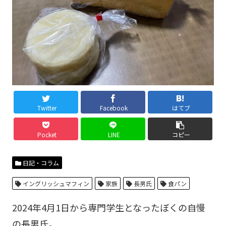
Twitter
Facebook
はてブ
Pocket
LINE
コピー
日記・コラム
イングリッシュマフィン
家族
長男氏
食パン
2024年4月1日から専門学生となったぼくの自慢
の長男氏。