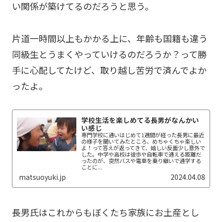
い関係が築けてるのだろうと思う。
片道一時間以上もかかる上に、年齢も国籍も違う
同級生とうまくやっていけるのだろうか？って勝
手に心配してたけど、取り越し苦労で済んでよか
ったよ。
学校生活を楽しめてる長男がなんかい
い感じ
専門学校に通いはじめて1週間が経った長男に最近
の様子を聞いてみたところ、めちゃくちゃ楽しい
よ！って答えが返ってきて、嬉しい反面少し意外で
した。中学や高校は徒歩や自転車で通える距離だ
ったのが、突然バスや電車を乗り継いで通学する
ことに...
matsuoyuki.jp
2024.04.08
長男氏はこれからもぼくたち家族にお土産とし