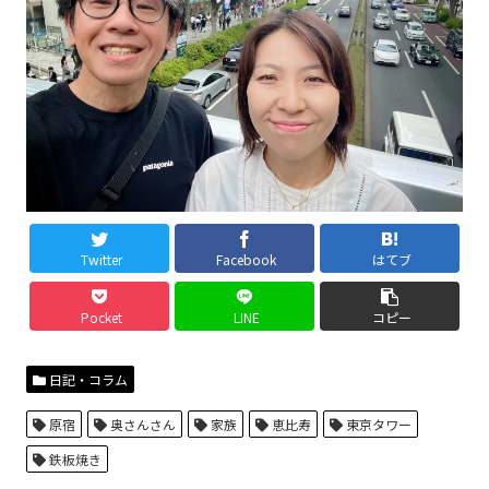
Twitter
Facebook
はてブ
Pocket
LINE
コピー
日記・コラム
原宿
奥さんさん
家族
恵比寿
東京タワー
鉄板焼き