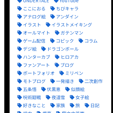
UNDERTALE
YouTube
ここにおる
ちびキャラ
アナログ絵
アンダイン
イラスト
イラストメイキング
オールマイト
ガテンマン
ゲーム配信
コピック
コラム
デジ絵
ドラゴンボール
ハンターカブ
ヒロアカ
ファンアート
ブログ
ポートフォリオ
ミリペン
モトブログ
一発描き
二次創作
五条悟
伏黒恵
似顔絵
呪術廻戦
夜道雪
女子絵
好きなこと
家族
旅
日記