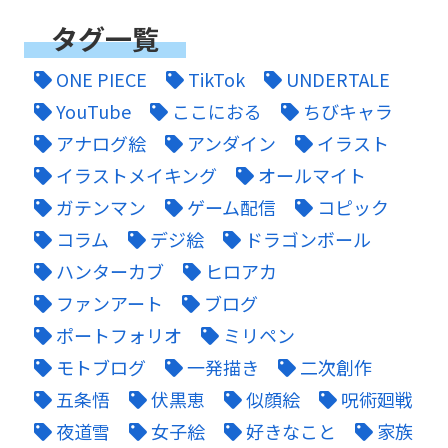
タグ一覧
ONE PIECE
TikTok
UNDERTALE
YouTube
ここにおる
ちびキャラ
アナログ絵
アンダイン
イラスト
イラストメイキング
オールマイト
ガテンマン
ゲーム配信
コピック
コラム
デジ絵
ドラゴンボール
ハンターカブ
ヒロアカ
ファンアート
ブログ
ポートフォリオ
ミリペン
モトブログ
一発描き
二次創作
五条悟
伏黒恵
似顔絵
呪術廻戦
夜道雪
女子絵
好きなこと
家族