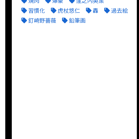
焼肉
爆豪
窪之内英策
習慣化
虎杖悠仁
轟
過去絵
釘崎野薔薇
鉛筆画