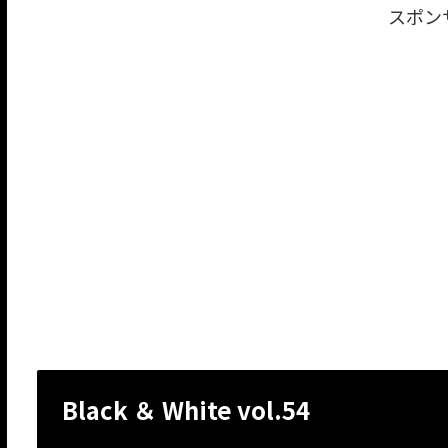
スポン
Black ＆ White vol.54