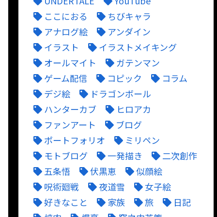
UNDERTALE
YouTube
ここにおる
ちびキャラ
アナログ絵
アンダイン
イラスト
イラストメイキング
オールマイト
ガテンマン
ゲーム配信
コピック
コラム
デジ絵
ドラゴンボール
ハンターカブ
ヒロアカ
ファンアート
ブログ
ポートフォリオ
ミリペン
モトブログ
一発描き
二次創作
五条悟
伏黒恵
似顔絵
呪術廻戦
夜道雪
女子絵
好きなこと
家族
旅
日記