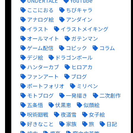
UNDERTALE
YouTube
ここにおる
ちびキャラ
アナログ絵
アンダイン
イラスト
イラストメイキング
オールマイト
ガテンマン
ゲーム配信
コピック
コラム
デジ絵
ドラゴンボール
ハンターカブ
ヒロアカ
ファンアート
ブログ
ポートフォリオ
ミリペン
モトブログ
一発描き
二次創作
五条悟
伏黒恵
似顔絵
呪術廻戦
夜道雪
女子絵
好きなこと
家族
旅
日記