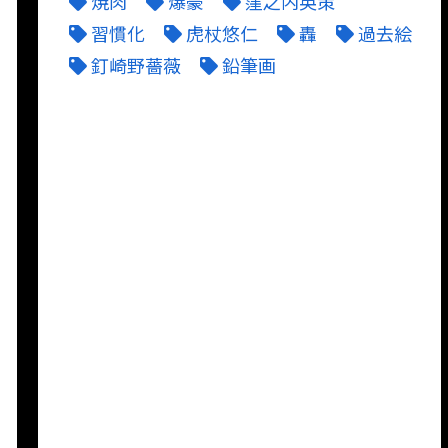
焼肉
爆豪
窪之内英策
習慣化
虎杖悠仁
轟
過去絵
釘崎野薔薇
鉛筆画