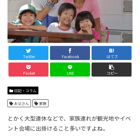
Twitter
Facebook
はてブ
Pocket
LINE
コピー
日記・コラム
お父さん
家族
とかく大型連休などで、家族連れが観光地やイベ
ント会場に出掛けること多いですよね。