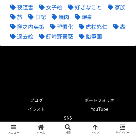
夜道雪
女子絵
好きなこと
家族
旅
日記
焼肉
爆豪
窪之内英策
習慣化
虎杖悠仁
轟
過去絵
釘崎野薔薇
鉛筆画
ブログ
ポートフォリオ
イラスト
YouTube
SNS
© 2021-2026 マツオユキのブログ.
メニュー
ホーム
検索
トップ
サイドバー