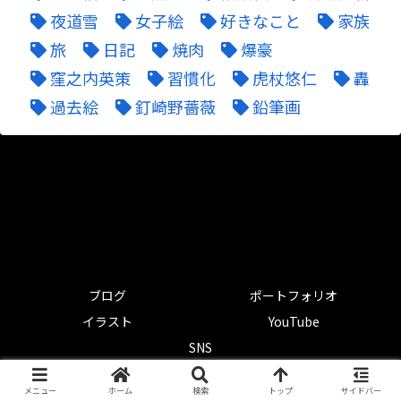
夜道雪
女子絵
好きなこと
家族
旅
日記
焼肉
爆豪
窪之内英策
習慣化
虎杖悠仁
轟
過去絵
釘崎野薔薇
鉛筆画
ブログ
ポートフォリオ
イラスト
YouTube
SNS
© 2021-2026 マツオユキのブログ.
メニュー
ホーム
検索
トップ
サイドバー