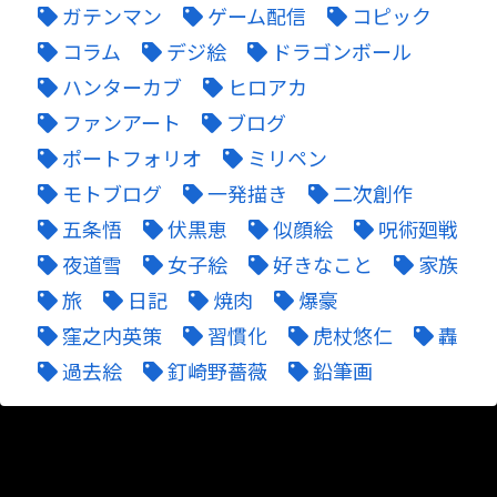
ガテンマン
ゲーム配信
コピック
コラム
デジ絵
ドラゴンボール
ハンターカブ
ヒロアカ
ファンアート
ブログ
ポートフォリオ
ミリペン
モトブログ
一発描き
二次創作
五条悟
伏黒恵
似顔絵
呪術廻戦
夜道雪
女子絵
好きなこと
家族
旅
日記
焼肉
爆豪
窪之内英策
習慣化
虎杖悠仁
轟
過去絵
釘崎野薔薇
鉛筆画