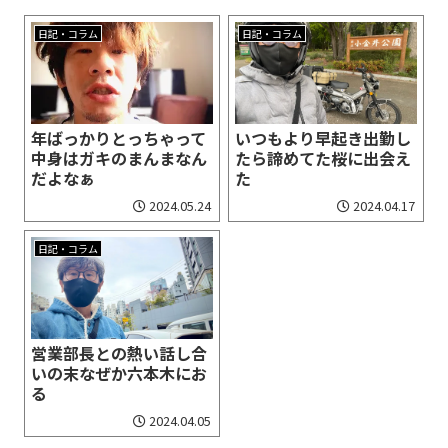
日記・コラム
日記・コラム
いつもより早起き出勤し
年ばっかりとっちゃって
たら諦めてた桜に出会え
中身はガキのまんまなん
た
だよなぁ
2024.05.24
2024.04.17
日記・コラム
営業部長との熱い話し合
いの末なぜか六本木にお
る
2024.04.05